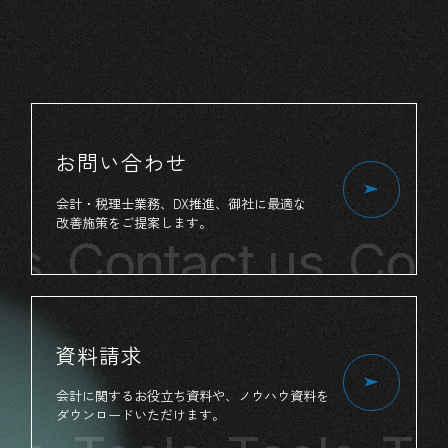
お問い合わせ
会計・税理士業務、
DX推進、
御社
に
最適
な
改善施策
を
ご提案
します。
us
Contact us
Cont
資料請求
会計
に
関する
お役立ち
資料
や、
ノウハウ資料
を
ダウンロード
いただけます。