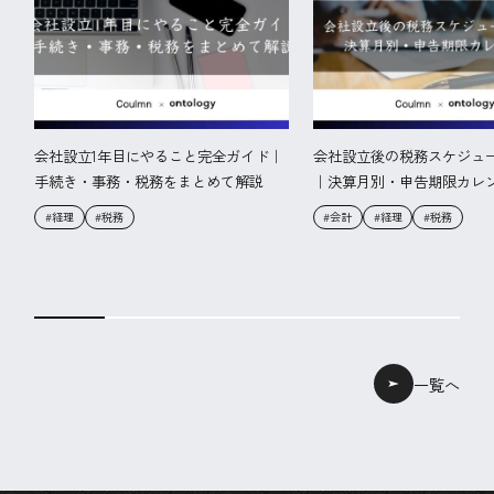
会社設立1年目にやること完全ガイド｜
会社設立後の税務スケジュ
手続き・事務・税務をまとめて解説
｜決算月別・申告期限カレ
#経理
#税務
#会計
#経理
#税務
一覧へ