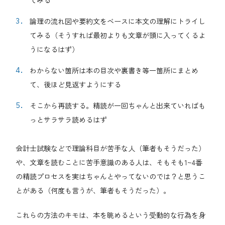
論理の流れ図や要約文をベースに本文の理解にトライし
てみる（そうすれば最初よりも文章が頭に入ってくるよ
うになるはず）
わからない箇所は本の目次や裏書き等一箇所にまとめ
て、後ほど見返すようにする
そこから再読する。精読が一回ちゃんと出来ていればも
っとサラサラ読めるはず
会計士試験などで理論科目が苦手な人（筆者もそうだった）
や、文章を読むことに苦手意識のある人は、そもそも1~4番
の精読プロセスを実はちゃんとやってないのでは？と思うこ
とがある（何度も言うが、筆者もそうだった）。
これらの方法のキモは、本を眺めるという受動的な行為を身