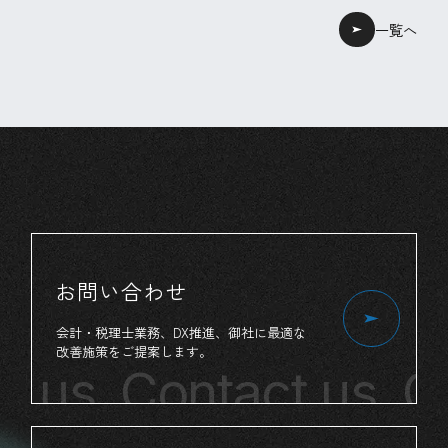
一覧へ
お問い合わせ
会計・税理士業務、
DX推進、
御社
に
最適
な
改善施策
を
ご提案
します。
t us
Contact us
Co