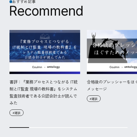
おすすめ記事
R
e
c
o
m
m
e
n
d
書評：『業務プロセスとつながる IT統
合格後のプレッシャーをほ
制とIT監査 現場の教科書』をシステム
メッセージ
監査技術者である公認会計士が読んで
#雑談
みた
#雑談