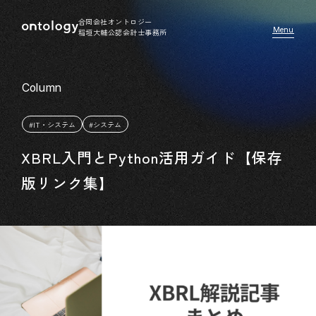
合同会社オントロジー
稲垣大輔公認会計士事務所
#IT・システム
#システム
XBRL入門とPython活用ガイド【保存
版リンク集】