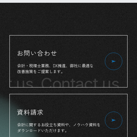
お問い合わせ
会計・税理士業務、
DX推進、
御社
に
最適
な
改善施策
を
ご提案
します。
t us
Contact us
Co
資料請求
会計
に
関する
お役立ち
資料
や、
ノウハウ資料
を
ダウンロード
いただけます。