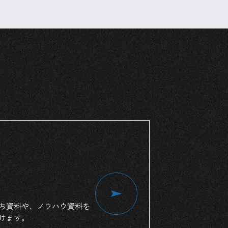
ち
資料
や、
ノウハウ資料
を
けます。