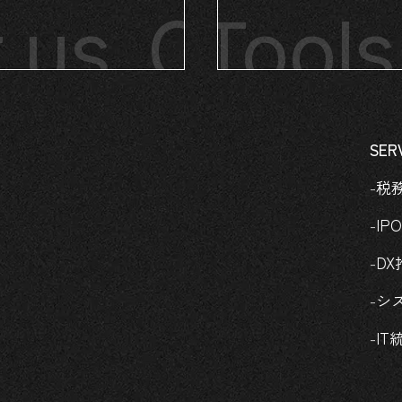
t us
Tools
Conta
Tool
SER
税
IP
DX
シ
IT