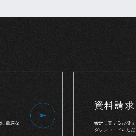
資料請求
社
に
最適
な
会計
に
関する
お役立
ダウンロード
いただ