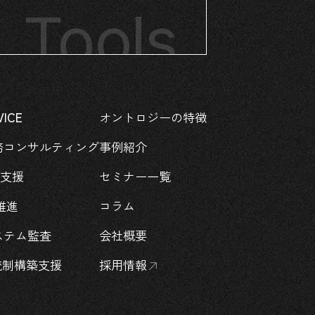
ct us
s Tools
Conta
Too
VICE
オントロジーの特徴
事例紹介
務コンサルティング
セミナー一覧
O支援
コラム
推進
会社概要
ステム監査
採用情報
統制構築支援