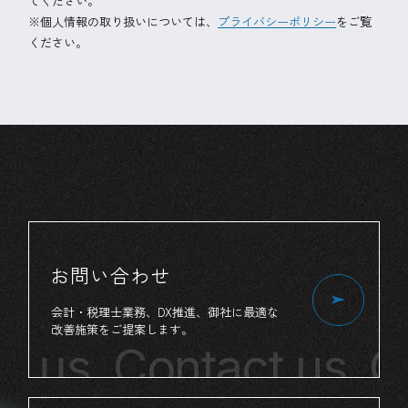
てください。
※個人情報の取り扱いについては、
プライバシーポリシー
をご覧
ください。
お問い合わせ
会計・税理士業務、
DX推進、
御社
に
最適
な
改善施策
を
ご提案
します。
t us
Contact us
Co