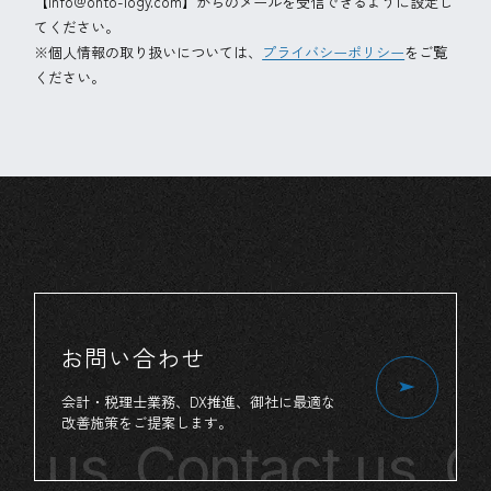
【info@onto-logy.com】からのメールを受信できるように設定し
てください。
※個人情報の取り扱いについては、
プライバシーポリシー
をご覧
ください。
お問い合わせ
会計・税理士業務、
DX推進、
御社
に
最適
な
改善施策
を
ご提案
します。
t us
Contact us
Co