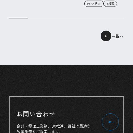
#システム
#経理
一覧へ
お問い合わせ
会計・税理士業務、
DX推進、
御社
に
最適
な
改善施策
を
ご提案
します。