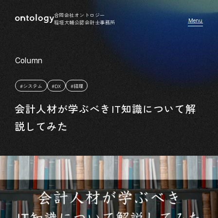
合同会社オントロジー
稲垣大輔公認会計士事務所
#システム
#DX
#経理
会計人材が学ぶべきIT知識について解
説してみた