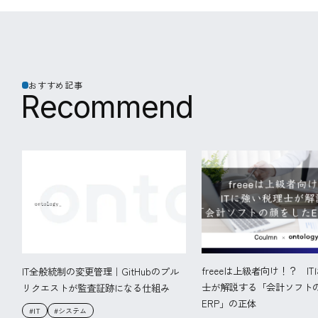
おすすめ記事
R
e
c
o
m
m
e
n
d
freeeは上級者向け！？ I
IT全般統制の変更管理｜GitHubのプル
士が解説する「会計ソフト
リクエストが監査証跡になる仕組み
ERP」の正体
#IT
#システム