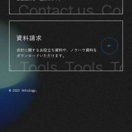
s
Contact us
Conta
資料請求
会計
に
関する
お役立ち
資料
や、
ノウハウ資料
を
ダウンロード
いただけます。
s
Tools Tools
Tool
© 2023 Ontology.