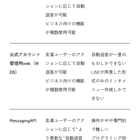
ションに応じて自動
返答が可能
ビジネス向けの機能
が複数使用可能
公式アカウント
友達ユーザーのアク
自動返答が一意の
管理用web（W
ションに応じて自動
ものしかできない
EB)
返答が可能
LINEが用意した形
ビジネス向けの機能
式のみのリッチメ
が複数使用可能
ニュー作成しかで
きない
MessagingAPI
友達ユーザーのアク
操作がやや専門的
ションに応じて”よ
で難しい
り柔軟な”自動返答
プログラミング知