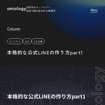
合同会社オントロジー
稲垣大輔公認会計士事務所
#システム
#DX
#その他
本格的な公式LINEの作り方part1