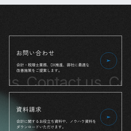
お問い合わせ
会計・税理士業務、
DX推進、
御社
に
最適
な
改善施策
を
ご提案
します。
us
Contact us
Cont
資料請求
会計
に
関する
お役立ち
資料
や、
ノウハウ資料
を
ダウンロード
いただけます。