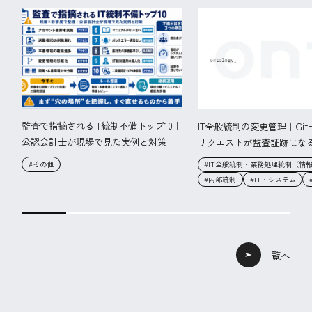
監査で指摘されるIT統制不備トップ10｜
IT全般統制の変更管理｜Git
公認会計士が現場で見た実例と対策
リクエストが監査証跡にな
#その他
#IT全般統制・業務処理統制（情
#内部統制
#IT・システム
一覧へ