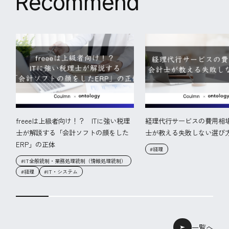
R
e
c
o
m
m
e
n
d
freeeは上級者向け！？ ITに強い税理
経理代行サービスの費用相
士が解説する「会計ソフトの顔をした
士が教える失敗しない選び
ERP」の正体
#経理
#IT全般統制・業務処理統制（情報処理統制）
#経理
#IT・システム
一覧へ