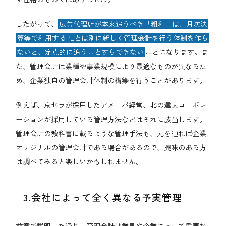
したがって、
広告代理店が本来追うべき「粗利」は、月次決
算等で利用するPLとは別に新しく管理会計を行う体制を作ら
ないと、定点的に追うことすらできない
ことになります。ま
た、管理会計は業種や事業規模により最適なものが異なるた
め、企業独自の管理会計体制の構築を行うことがあります。
例えば、京セラが採用したアメーバ経営、北の達人コーポレ
ーションが採用している管理方法などはそれに該当します。
管理会計の教科書に載るような管理手法も、元を辿れば企業
オリジナルの管理会計である場合があるので、興味のある方
は調べてみると楽しいかもしれません。
3.会社によって全く異なる予実管理
前章で説明した通り、管理会計は業界や企業にとって重要な