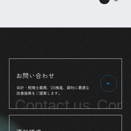
お問い合わせ
会計・税理士業務、
DX推進、
御社
に
最適
な
改善施策
を
ご提案
します。
s
Contact us
Conta