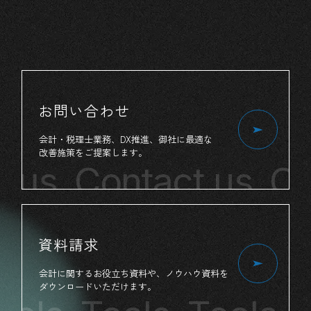
お問い合わせ
会計・税理士業務、
DX推進、
御社
に
最適
な
改善施策
を
ご提案
します。
 us
Contact us
Con
資料請求
会計
に
関する
お役立ち
資料
や、
ノウハウ資料
を
ダウンロード
いただけます。