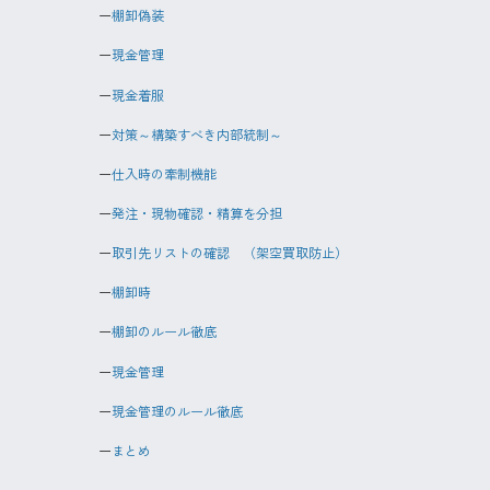
棚卸偽装
現金管理
現金着服
対策～構築すべき内部統制～
仕入時の牽制機能
発注・現物確認・精算を分担
取引先リストの確認 （架空買取防止）
棚卸時
棚卸のルール徹底
現金管理
現金管理のルール徹底
まとめ