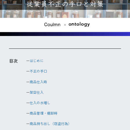
目次
はじめに
不正の手口
商品仕入時
架空仕入
仕入の水増し
商品管理・棚卸時
商品持ち出し（窃盗行為）