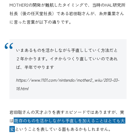
MOTHER2の開発が難航したタイミングで、当時のHAL研究所
社長（後の任天堂社長）である岩田聡さんが、糸井重里さん
に言った言葉が以下の通りです。
いまあるものを活かしながら手直ししていく方法だと
２年かかります。イチからつくり直していいのであれ
ば、半年でやります
https://www.1101.com/nintendo/mother2_wiiu/2013-03-
18.html
岩田聡さんの天才ぶりを表すエピソードではありますが、実
は
既存のものを活かしながら手直しを加えることはとても大
変
ということを表している面もあるかもしれません。