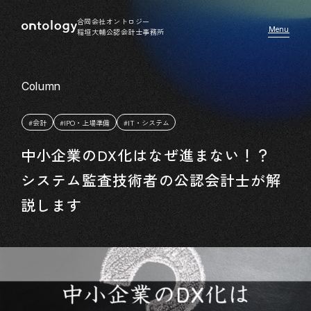
合同会社オントロジー
稲垣大輔公認会計士事務所
#会計
#IPO・上場準備
#IT・システム
中小企業のDX化はなぜ進まない！？
システム監査技術者の公認会計士が解
説します