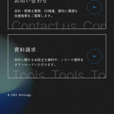
お問い合わせ
会計・税理士業務、
DX推進、
御社
に
最適
な
改善施策
を
ご提案
します。
Contact us
Conta
資料請求
会計
に
関する
お役立ち
資料
や、
ノウハウ資料
を
ダウンロード
いただけます。
Tools Tools
Tools
© 2023 Ontology.