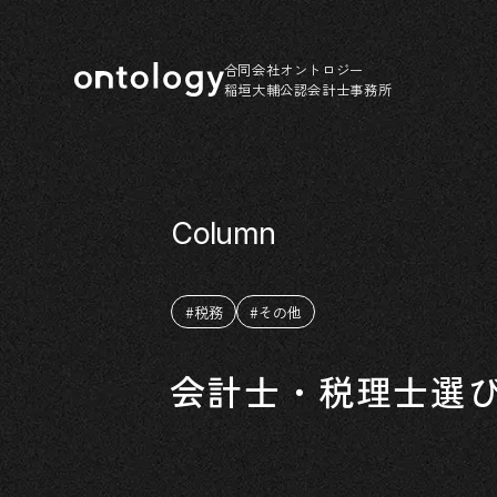
合同会社オントロジー
稲垣大輔公認会計士事務所
#税務
#その他
会計士・税理士選