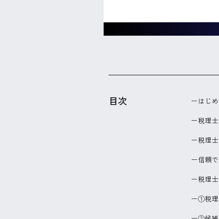
目次
はじめ
税理士
税理士
信頼で
税理士
①税理
②候補