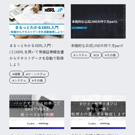
まるっとわかるXBRL入門：
本格的な公式LINEの作り方part1
(５)XBRLを用いて有価証券報告書
#システム
#DX
#その他
からテキストデータを自動で取得
しよう
#経理
#IT・システム
#システム
#その他