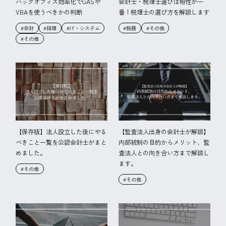
バックオフィス効率化でGASや
会計士・税理士選びは相性が一
VBAを使うべきかの判断
番！税理士の選び方を解説します
#会計
#経理
#IT・システム
#税務
#その他
#その他
【保存版】法人設立した後にやる
【監査法人出身の会計士が解説】
べきこと一覧を公認会計士がまと
内部統制の目的からメリット、監
めました。
査法人との向き合い方まで解説し
ます。
#その他
#その他