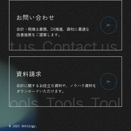
お問い合わせ
会計・税理士業務、
DX推進、
御社
に
最適
な
改善施策
を
ご提案
します。
ct us
Contact us
C
資料請求
会計
に
関する
お役立ち
資料
や、
ノウハウ資料
を
ダウンロード
いただけます。
Tools
Tools Tools
© 2023 Ontology.