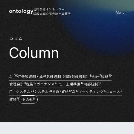
合同会社オントロジー
稲垣大輔公認会計士事務所
コラム
All
IT全般統制・業務処理統制（情報処理統制）
会計
経理
106
8
7
49
管理会計
税務
ガバナンス
IPO・上場準備
内部統制
3
12
4
14
19
IT・システム
システム
書籍
資格
DX
マーケティング
ニュース
24
34
4
5
13
4
3
雑談
8
その他
8