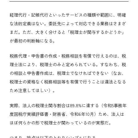
経理代行・記帳代行といったサービスの種類や範囲に、明確
な法的定義はない。委託先によって対応できる業務はさまざ
まだ。ただ、大きく分けると「税理士が関与するかどうか」
が最初の判断軸になる。
税務代理・申告書の作成・税務相談を有償で行えるのは、税
理士法により、税理士のみと定められている。すなわち、税
の相談と申告書作成は、税理士でなければできない（なお、
税理士の資格なく税務相談等を有償で行うことは違法となる
ため注意してほしい）。
実際、法人の税理士関与割合は89.8%に達する（令和5事務年
度国税庁実績評価書・財務省、令和6年10月）ため、法人は
ほぼ何らかの形で税理士が関わっているのが実態だ。
つまり、論点は以下のとおりシンプルになる。