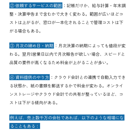
② 依頼するサービスの範囲
：記帳だけか、給与計算・年末調
整・決算申告まで含むかで大きく変わる。範囲が広いほどコ
ストは上がるが、窓口が一本化されることで管理コストは下
がる場合もある。
③ 月次の締め日・納期
：月次決算の納期によっても値段が変
わる。翌月5営業日以内で月次報告が欲しい場合、スピードと
品質の要件が高くなるため料金が上がることが多い。
④ 資料提供のやり方
：クラウド会計との連携で自動入力でき
る状態か、紙の書類を郵送するかで料金が変わる。オンライ
ンストレージやクラウド会計での共有が整っているほど、コ
ストは下がる傾向がある。
例えば、売上数千万の会社であれば、以下のような相場にな
ることもある：