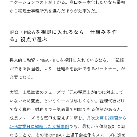
ニケーションコストが上がる。窓口を一本化したいなら最初
から税理士事務所系を選んだほうが効率的だ。
IPO・M&Aを視野に入れるなら「仕組みを作
る」視点で選ぶ
将来的に融資・M&A・IPOを視野に入れているなら、「記帳
ができる担当者」より「仕組みを設計できるパートナー」が
必要になる。
実際、上場準備のフェーズで「元の税理士がIPOに対応して
いないため変更」というケースは珍しくない。経理代行だけ
でなく税務・財務まで一気通貫で相談できる体制があると、
成長フェーズでも窓口を変えずに済む。
月次決算を2週間から
4〜5営業日に短縮した支援事例
でも、最初から体制設計に関
わることで、その後のM&A・上場子会社化をスムーズに進め