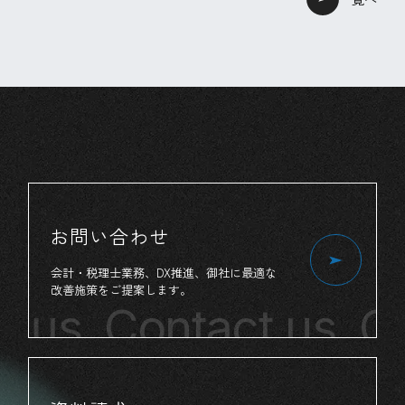
お問い合わせ
会計・税理士業務、
DX推進、
御社
に
最適
な
改善施策
を
ご提案
します。
 us
Contact us
Con