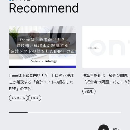
R
e
c
o
m
m
e
n
d
freeeは上級者向け！？ ITに強い税理
決算早期化は「経理の問題
士が解説する「会計ソフトの顔をした
「経営者の問題」だという
ERP」の正体
#経理
#システム
#経理
一覧へ