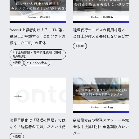
freeeは上級者向け！？ ITに強い
経理代行サービスの費用相場と、
税理士が解説する「会計ソフトの
会計士が教える失敗しない選び方
顔をしたERP」の正体
#経理
#IT全般統制・業務処理統制（情報
処理統制）
#経理
#IT・システム
会社設立後の税務スケジュール完
決算早期化は「経理の問題」では
全版｜決算月別・申告期限カレン
なく「経営者の問題」だという話
ダー
#経理