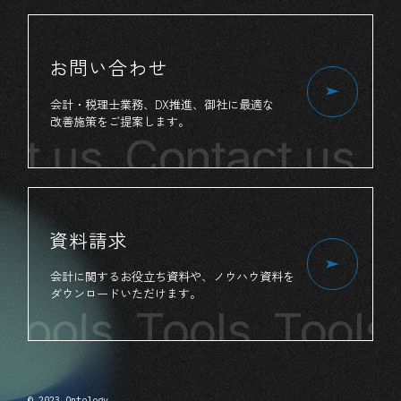
お問い合わせ
会計・税理士業務、
DX推進、
御社
に
最適
な
改善施策
を
ご提案
します。
ct us
Contact us
C
資料請求
会計
に
関する
お役立ち
資料
や、
ノウハウ資料
を
ダウンロード
いただけます。
Tools
Tools Tools
© 2023 Ontology.