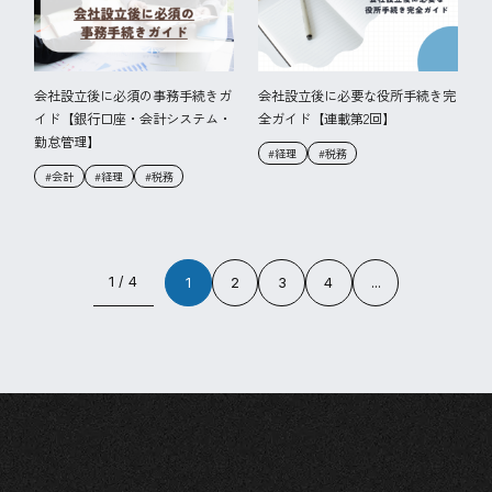
会社設立後に必須の事務手続きガ
会社設立後に必要な役所手続き完
イド【銀行口座・会計システム・
全ガイド【連載第2回】
勤怠管理】
#経理
#税務
#会計
#経理
#税務
1 / 4
1
2
3
4
...