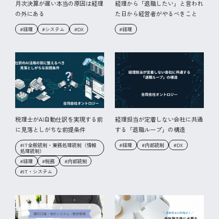
月次決算が遅い本当の原因は経理
経理から「退職したい」と言われ
の外にある
た日から経営者がやるべきこと
#経理
#システム
#DX
#経理
税理士がAI自動仕訳を実現する前
経理担当が定着しない会社に共通
に見落としがちな前提条件
する「退職ループ」の構造
#IT全般統制・業務処理統制（情報
#経理
#内部統制
#DX
処理統制）
#経理
#税務
#内部統制
#IT・システム