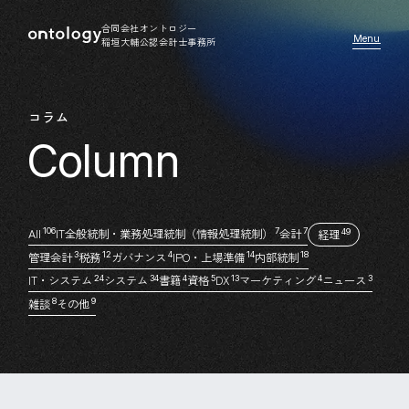
合同会社オントロジー
稲垣大輔公認会計士事務所
コラム
All
IT全般統制・業務処理統制（情報処理統制）
会計
106
7
7
経理
49
管理会計
税務
ガバナンス
IPO・上場準備
内部統制
3
12
4
14
18
IT・システム
システム
書籍
資格
DX
マーケティング
ニュース
24
34
4
5
13
4
3
雑談
その他
8
9