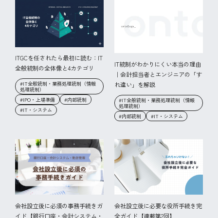
ITGCを任されたら最初に読む：IT
IT統制がわかりにくい本当の理由
全般統制の全体像と4カテゴリ
｜会計担当者とエンジニアの「す
#IT全般統制・業務処理統制（情報
れ違い」を解説
処理統制）
#IPO・上場準備
#内部統制
#IT全般統制・業務処理統制（情報
処理統制）
#IT・システム
#内部統制
#IT・システム
会社設立後に必須の事務手続きガ
会社設立後に必要な役所手続き完
イド【銀行口座・会計システム・
全ガイド【連載第2回】