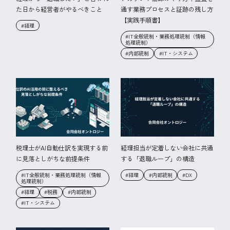
た日から経営者がやるべきこと
通す業務プロセスと証跡の残し方
【実践手順書】
#経理
#IT全般統制・業務処理統制（情報
処理統制）
#内部統制
#IT・システム
税理士がAI自動仕訳を実現する前
経理担当が定着しない会社に共通
に見落としがちな前提条件
する「退職ループ」の構造
#IT全般統制・業務処理統制（情報
#経理
#内部統制
#DX
処理統制）
#経理
#税務
#内部統制
#IT・システム