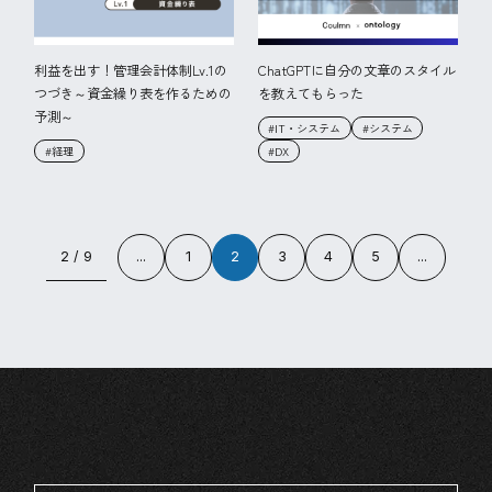
利益を出す！管理会計体制Lv.1の
ChatGPTに自分の文章のスタイル
つづき～資金繰り表を作るための
を教えてもらった
予測～
#IT・システム
#システム
#経理
#DX
2 / 9
...
1
2
3
4
5
...