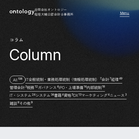
合同会社オントロジー
稲垣大輔公認会計士事務所
コラム
IT全般統制・業務処理統制（情報処理統制）
会計
経理
7
7
49
All
106
管理会計
税務
ガバナンス
IPO・上場準備
内部統制
3
12
4
14
18
IT・システム
システム
書籍
資格
DX
マーケティング
ニュース
24
34
4
5
13
4
3
雑談
その他
8
9