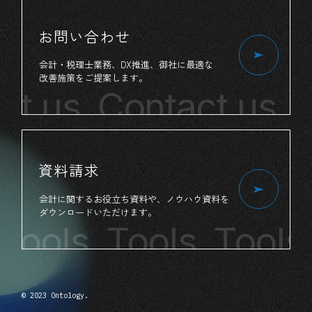
お問い合わせ
会計・税理士業務、
DX推進、
御社
に
最適
な
改善施策
を
ご提案
します。
ct us
Contact us
C
資料請求
会計
に
関する
お役立ち
資料
や、
ノウハウ資料
を
ダウンロード
いただけます。
Tools
Tools Tools
© 2023 Ontology.