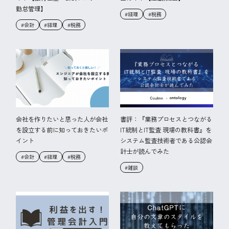
勤怠管理】
#経理
#税務
#会計
#経理
#税務
会社を作りたいと思った人が会社
書評：『業務プロセスとつながる
を設立する前に知っておきたいポ
IT統制とIT監査 現場の教科書』を
イント
システム監査技術者である公認会
計士が読んでみた
#会計
#経理
#税務
#雑談